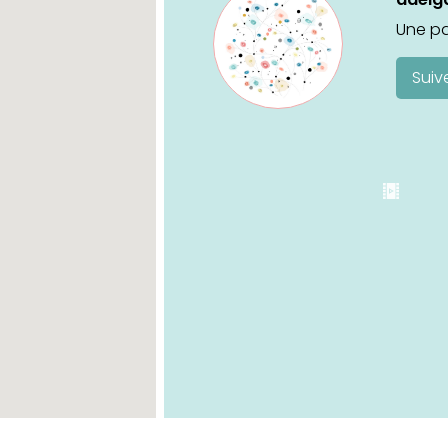
Une pa
Suiv