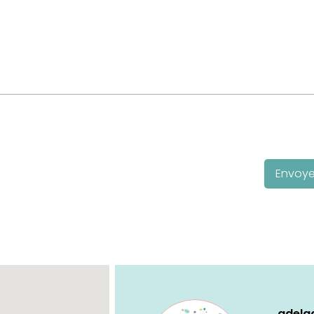
Envoye
adelga