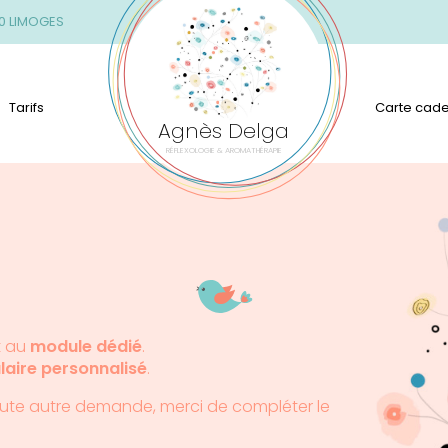
00 LIMOGES
Tarifs
Carte cad
Agnès Delga
RÉFLEXOLOGIE & AROMATHÉRAPIE
t au
module dédié
.
laire personnalisé
.
oute autre demande, merci de compléter le