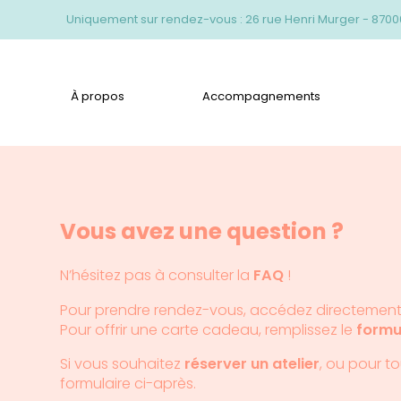
Uniquement sur rendez-vous :
26 rue Henri Murger - 870
À propos
Accompagnements
Vous avez une question ?
N’hésitez pas à consulter la
FAQ
!
Pour prendre rendez-vous, accédez directemen
Pour offrir une carte cadeau, remplissez le
formu
Si vous souhaitez
réserver un atelier
, ou pour t
formulaire ci-après.